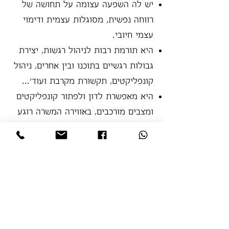
יש לה השפעה עצומה על תחושה של
רווחה נפשית, מסוגלות עצמית ודימוי
עצמי חיובי.
היא תורמת רבות לניהול רגשות, יצירת
גבולות רגשיים בתוכנו ובין אחרים, ניהול
קונפליקטים, תקשורת מקרבת ועוד'...
היא מאפשרת לדון ולפתור קונפליקטים
ומצבים מורכבים, באווירה המשרה רוגע
ושלווה.
הסדנאות וההכשרות שלי בטבע,
מתקיימות במרחבי עבודה שונים, כמו ים,
מדבר, יער ואפילו בסביבות טבע עירוני.
הכול תוך התאמה בין צרכי המשתתפים
לבין התכונות הייחודיות של הסטינג